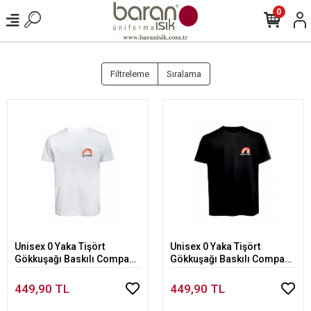
0
Filtreleme
Sıralama
Unisex 0 Yaka Tişört
Unisex 0 Yaka Tişört
Sepete Ekle
Sepete Ekle
Gökkuşağı Baskılı Compact
Gökkuşağı Baskılı Compact
Penye Günlük Stil
Penye Günlük Stil
449,90 TL
449,90 TL