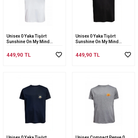
Unisex 0 Yaka Tişört
Unisex 0 Yaka Tişört
Sepete Ekle
Sepete Ekle
Sunshine On My Mind
Sunshine On My Mind
Yazısı Baskılı Compact
Yazısı Baskılı Compact
Penye Rahat Model
Penye Rahat Model
449,90 TL
449,90 TL
Unisex 0 Yaka Tişört
Unisex Compact Penye 0