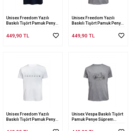
Unisex Freedom Yazılı
Unisex Freedom Yazılı
Sepete Ekle
Sepete Ekle
Baskılı Tişört Pamuk Penye
Baskılı Tişört Pamuk Penye
Süprem Basic
Süprem Basic
449,90 TL
449,90 TL
Unisex Freedom Yazılı
Unisex Vespa Baskılı Tişört
Sepete Ekle
Sepete Ekle
Baskılı Tişört Pamuk Penye
Pamuk Penye Süprem
Süprem Basic
Basic