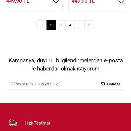
449,90 TL
449,90 TL
1
2
3
4
...
6
Kampanya, duyuru, bilgilendirmelerden e-posta
ile haberdar olmak istiyorum.
Gönder
Hızlı Teslimat