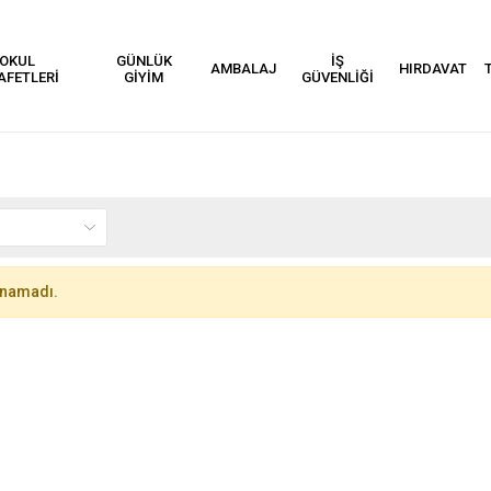
OKUL
GÜNLÜK
İŞ
AMBALAJ
HIRDAVAT
AFETLERİ
GİYİM
GÜVENLİĞİ
unamadı.