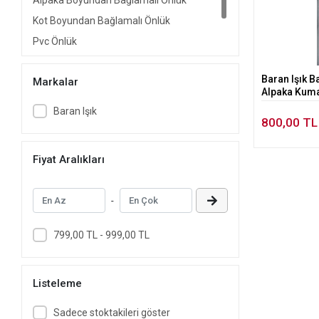
Alpaka Boyundan Bağlamalı Önlük
Kot Boyundan Bağlamalı Önlük
Pvc Önlük
Kot Belden Bağlamalı Önlük
Baran Işık B
Markalar
Alpaka Kumaş 
Uzun Alpaka 
Baran Işık
Medikal Öğr
800,00 TL
Fiyat Aralıkları
-
799,00 TL - 999,00 TL
Listeleme
Sadece stoktakileri göster