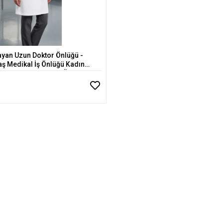
ayan Uzun Doktor Önlüğü -
Sepete Ekle
Medikal İş Önlüğü Kadın
Klasik Yaka Doktor Önlüğü -
etmen Önlüğü