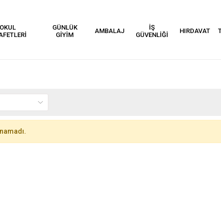
OKUL
GÜNLÜK
İŞ
AMBALAJ
HIRDAVAT
AFETLERİ
GİYİM
GÜVENLİĞİ
unamadı.