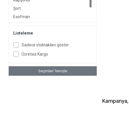
Kapşonlu
Şort
Eşofman
Aksesuar
Listeleme
Sadece stoktakileri göster
Ücretsiz Kargo
Seçimleri Temizle
Kampanya, d