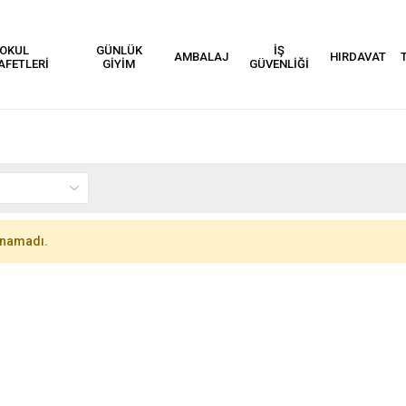
OKUL
GÜNLÜK
İŞ
AMBALAJ
HIRDAVAT
AFETLERİ
GİYİM
GÜVENLİĞİ
unamadı.