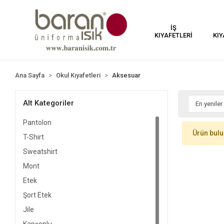
İŞ
KIYAFETLERİ
KIY
Ana Sayfa
Okul Kıyafetleri
Aksesuar
Alt Kategoriler
Pantolon
Ürün bul
T-Shirt
Sweatshirt
Mont
Etek
Şort Etek
Jile