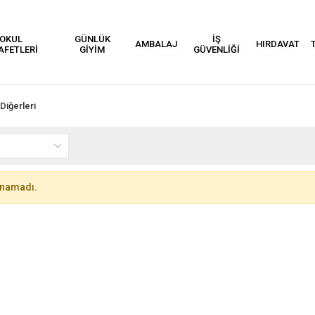
OKUL
GÜNLÜK
İŞ
AMBALAJ
HIRDAVAT
AFETLERİ
GİYİM
GÜVENLİĞİ
Diğerleri
unamadı.