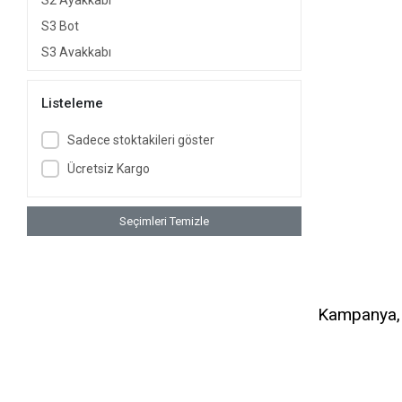
S2 Ayakkabı
S3 Bot
S3 Ayakkabı
Sandalet
Listeleme
Spor Ayakkabı
Yüksek Isı Tabanlı
Sadece stoktakileri göster
Ücretsiz Kargo
Seçimleri Temizle
Kampanya, d