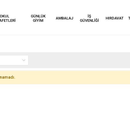
OKUL
GÜNLÜK
İŞ
AMBALAJ
HIRDAVAT
AFETLERİ
GİYİM
GÜVENLİĞİ
unamadı.