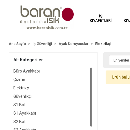
İŞ
KIYAFETLERİ
KIY
Ana Sayfa
İş Güvenliği
Ayak Koruyucular
Elektrikçi
Alt Kategoriler
Büro Ayakkabı
Ürün bul
Çizme
Elektrikçi
Güvenlikçi
S1 Bot
S1 Ayakkabı
S2 Bot