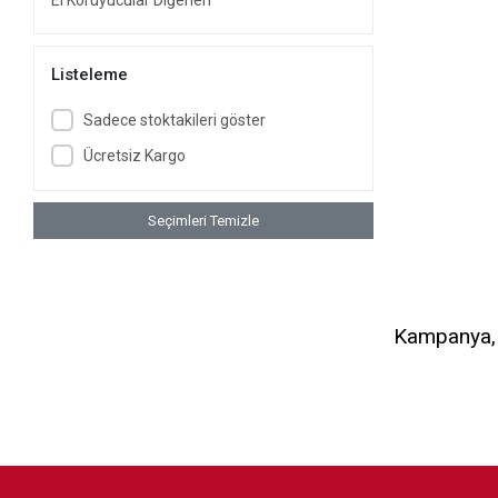
El Koruyucular Diğerleri
Listeleme
Sadece stoktakileri göster
Ücretsiz Kargo
Seçimleri Temizle
Kampanya, d