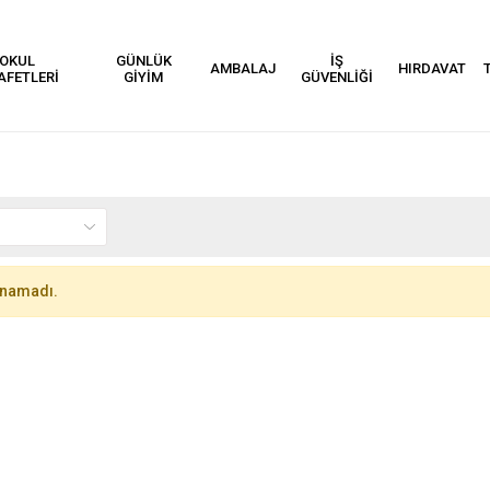
OKUL
GÜNLÜK
İŞ
AMBALAJ
HIRDAVAT
AFETLERİ
GİYİM
GÜVENLİĞİ
unamadı.