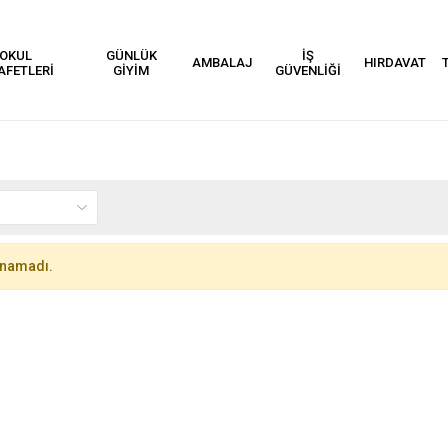
OKUL
GÜNLÜK
İŞ
AMBALAJ
HIRDAVAT
AFETLERİ
GİYİM
GÜVENLİĞİ
unamadı.