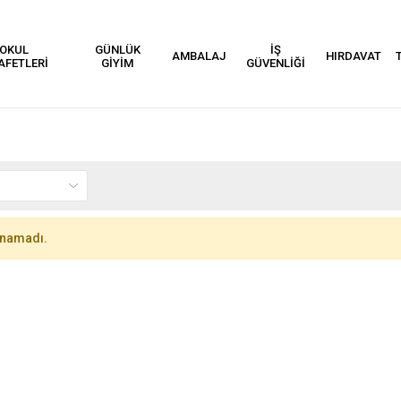
OKUL
GÜNLÜK
İŞ
AMBALAJ
HIRDAVAT
AFETLERİ
GİYİM
GÜVENLİĞİ
unamadı.