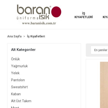
İŞ
KIYAFETLERİ
KIY
Ana Sayfa
İş Kıyafetleri
Alt Kategoriler
Önlük
Yağmurluk
Yelek
Pantolon
Sweatshirt
Kaban
Alt Üst Takım