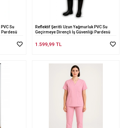
k PVC Su
Reflektif Şeritli Uzun Yağmurluk PVC Su
Sepete Ekle
i Pardesü
Geçirmeye Dirençli İş Güvenliği Pardesü
1.599,99 TL