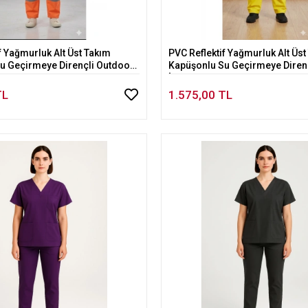
f Yağmurluk Alt Üst Takım
PVC Reflektif Yağmurluk Alt Üst
Sepete Ekle
Sepete Ekle
u Geçirmeye Dirençli Outdoor
Kapüşonlu Su Geçirmeye Diren
İş Kıyafeti
TL
1.575,00 TL