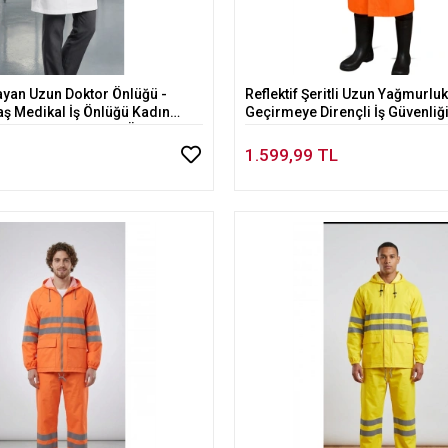
ayan Uzun Doktor Önlüğü -
Reflektif Şeritli Uzun Yağmurlu
Sepete Ekle
Sepete Ekle
Medikal İş Önlüğü Kadın
Geçirmeye Dirençli İş Güvenliğ
Klasik Yaka Doktor Önlüğü -
etmen Önlüğü
1.599,99 TL