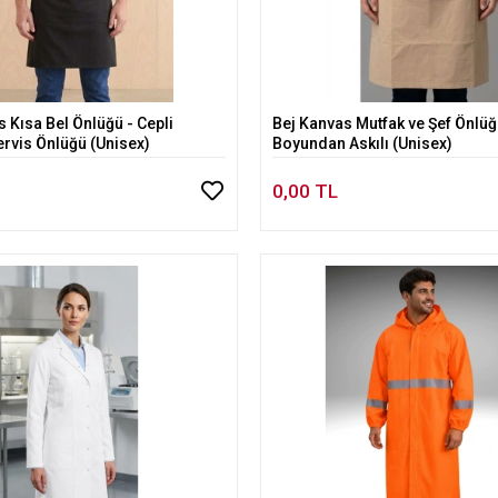
 Kısa Bel Önlüğü - Cepli
Bej Kanvas Mutfak ve Şef Önlüğü
Sepete Ekle
Sepete Ekle
ervis Önlüğü (Unisex)
Boyundan Askılı (Unisex)
0,00 TL