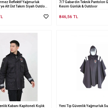
rmez Reflektif Yağmurluk
7/7 Gabardin Teknik Pantolon G
Sepete Ekle
Sepete Ekle
ye Alt Üst Takım Siyah Outdoor
Kesim Günlük & Outdoor
TL
846,56 TL
enlik Kabanı Kapitoneli Kışlık
Yeni Tip Güvenlik Yağmurluk S
Sepete Ekle
Sepete Ekle