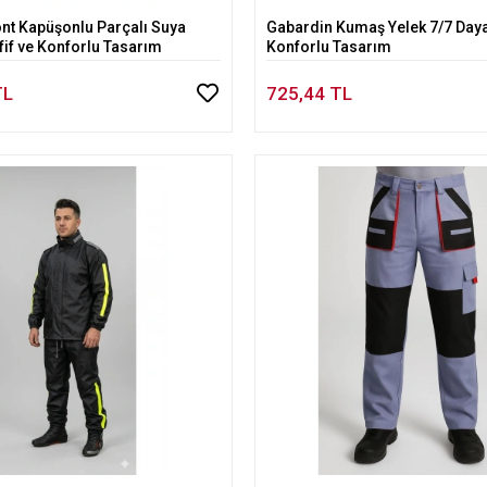
ont Kapüşonlu Parçalı Suya
Gabardin Kumaş Yelek 7/7 Daya
Sepete Ekle
Sepete Ekle
fif ve Konforlu Tasarım
Konforlu Tasarım
TL
725,44 TL